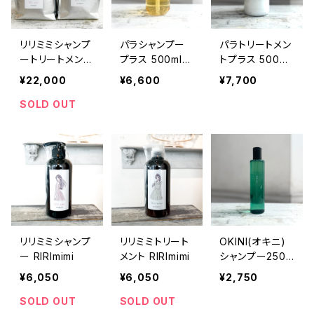
リリミミシャンプ
パラシャンプー
パラトリートメン
ートリートメント
プラス 500ml
トプラス 500ml
1000ml詰め替
単品
単品
¥22,000
¥6,600
¥7,700
え用パウチセッ
ト
SOLD OUT
リリミミシャンプ
リリミミトリート
OKINI(オキニ)
ー RIRImimi
メント RIRImimi
シャンプー250m
lボトル単品
¥6,050
¥6,050
¥2,750
SOLD OUT
SOLD OUT