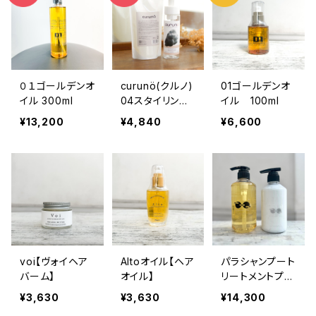
ドライヤー後トリートメント
スタイリング剤
０１ゴールデンオ
curunö(クルノ)
01ゴールデンオ
イル 300ml
04スタイリング
イル 100ml
ホイップ400ml
¥13,200
¥4,840
¥6,600
＋ 専用泡ボトル
voi【ヴォイヘア
Altoオイル【ヘア
パラシャンプート
バーム】
オイル】
リートメントプラ
ス 500mlボト
¥3,630
¥3,630
¥14,300
ルセット