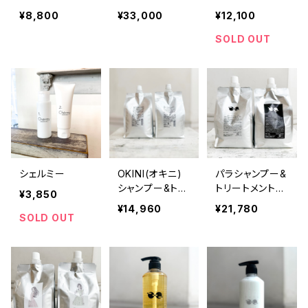
ml詰め替え用セ
セット RIRImimi
¥8,800
¥33,000
¥12,100
ット
SOLD OUT
シェルミー
OKINI(オキニ)
パラシャンプー&
シャンプー&トリ
トリートメントプ
¥3,850
ートメント 1000
ラス 1000ml詰
¥14,960
¥21,780
ml詰め替え用パ
め替えパウチセ
SOLD OUT
ウチセット
ット